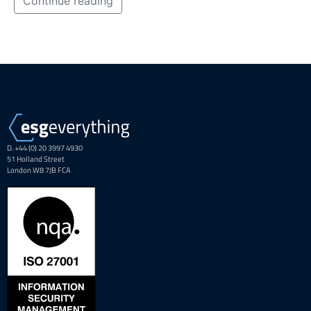
Continue reading
D. +44 (0) 20 3997 4930
51 Holland Street
London W8 7JB FCA